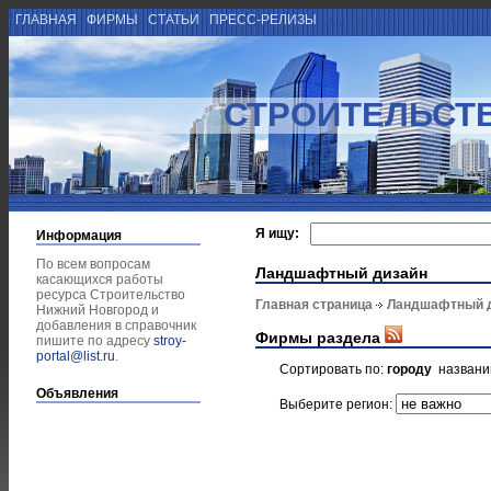
ГЛАВНАЯ
ФИРМЫ
СТАТЬИ
ПРЕСС-РЕЛИЗЫ
СТРОИТЕЛЬСТ
Я ищу:
Информация
По всем вопросам
Ландшафтный дизайн
касающихся работы
ресурса Строительство
Главная страница
Ландшафтный 
Нижний Новгород и
добавления в справочник
Фирмы раздела
пишите по адресу
stroy-
portal@list.ru
.
Сортировать по:
городу
назван
Объявления
Выберите регион: