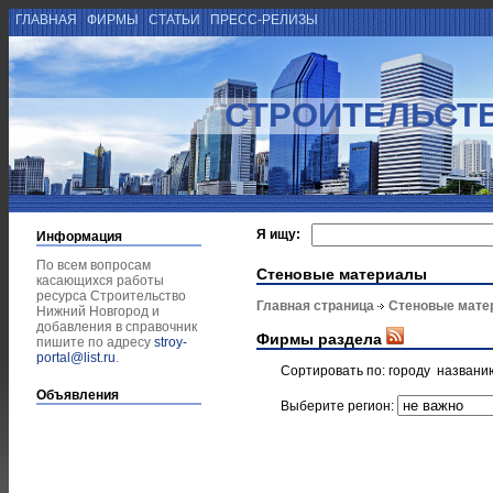
ГЛАВНАЯ
ФИРМЫ
СТАТЬИ
ПРЕСС-РЕЛИЗЫ
СТРОИТЕЛЬСТ
Я ищу:
Информация
По всем вопросам
Стеновые материалы
касающихся работы
ресурса Строительство
Главная страница
Стеновые мате
Нижний Новгород и
добавления в справочник
Фирмы раздела
пишите по адресу
stroy-
portal@list.ru
.
Сортировать по:
городу
названи
Объявления
Выберите регион: