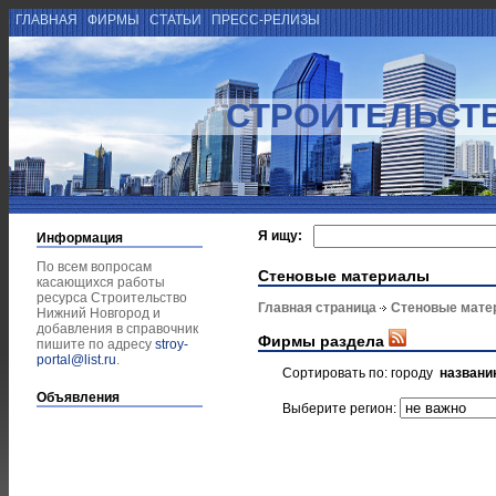
ГЛАВНАЯ
ФИРМЫ
СТАТЬИ
ПРЕСС-РЕЛИЗЫ
СТРОИТЕЛЬСТ
Я ищу:
Информация
По всем вопросам
Стеновые материалы
касающихся работы
ресурса Строительство
Главная страница
Стеновые мате
Нижний Новгород и
добавления в справочник
Фирмы раздела
пишите по адресу
stroy-
portal@list.ru
.
Сортировать по:
городу
названи
Объявления
Выберите регион: