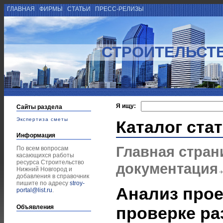
ГЛАВНАЯ
ФИРМЫ
СТАТЬИ
ПРЕСС-РЕЛИЗЫ
СТРОИТЕЛЬСТ
Я ищу:
Сайты раздела
Экспертиза сметы
Каталог ста
Информация
Главная стран
По всем вопросам
касающихся работы
ресурса Строительство
документация
Нижний Новгород и
добавления в справочник
пишите по адресу
stroy-
Анализ про
portal@list.ru
.
Объявления
проверке р