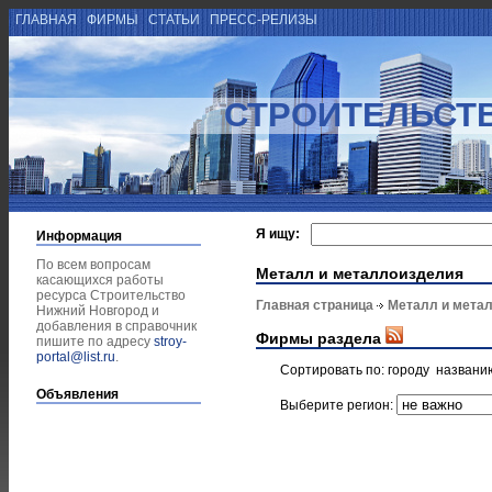
ГЛАВНАЯ
ФИРМЫ
СТАТЬИ
ПРЕСС-РЕЛИЗЫ
СТРОИТЕЛЬСТ
Я ищу:
Информация
По всем вопросам
Металл и металлоизделия
касающихся работы
ресурса Строительство
Главная страница
Металл и мета
Нижний Новгород и
добавления в справочник
Фирмы раздела
пишите по адресу
stroy-
portal@list.ru
.
Сортировать по:
городу
названи
Объявления
Выберите регион: