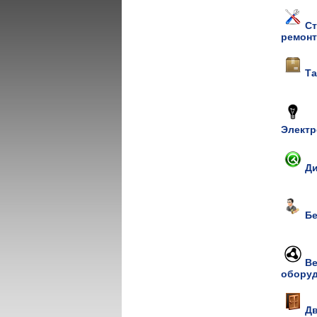
Ст
ремонт
Та
Элект
Д
Б
Ве
обору
Дв