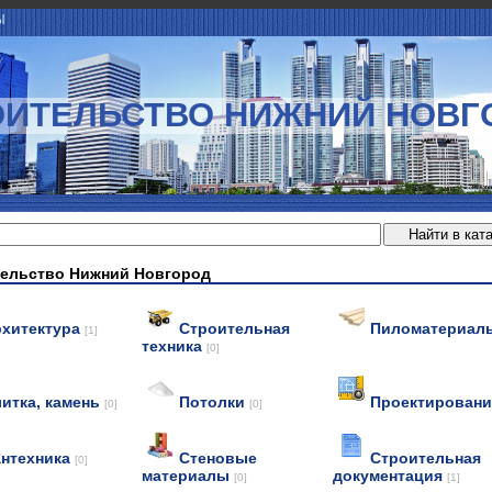
Ы
ОИТЕЛЬСТВО НИЖНИЙ НОВГ
ельство Нижний Новгород
рхитектура
Строительная
Пиломатериа
[1]
техника
[0]
итка, камень
Потолки
Проектирован
[0]
[0]
нтехника
Стеновые
Строительная
[0]
материалы
документация
[0]
[1]