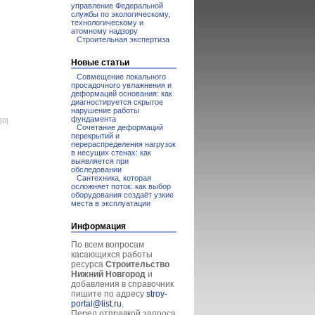
управление Федеральной
службы по экологическому,
технологическому и
атомному надзору
Строительная экспертиза
Новые статьи
Совмещение локального
просадочного увлажнения и
деформаций основания: как
диагностируется скрытое
нарушение работы
фундамента
[0]
Сочетание деформаций
перекрытий и
перераспределения нагрузок
в несущих стенах: как
выявляется при
обследовании
Сантехника, которая
осложняет поток: как выбор
оборудования создаёт узкие
места в эксплуатации
Информация
По всем вопросам
касающихся работы
ресурса
Строительство
Нижний Новгород
и
добавления в справочник
пишите по адресу
stroy-
portal@list.ru
.
Перед отправкой запроса