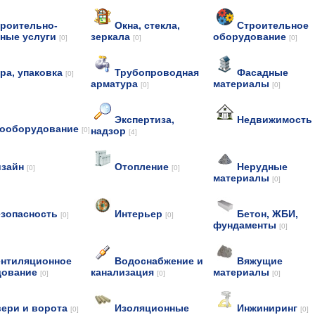
роительно-
Окна, стекла,
Строительное
ные услуги
зеркала
оборудование
[0]
[0]
[0]
ра, упаковка
Трубопроводная
Фасадные
[0]
арматура
материалы
[0]
[0]
Экспертиза,
Недвижимость
рооборудование
надзор
[0]
[4]
изайн
Отопление
Нерудные
[0]
[0]
материалы
[0]
езопасность
Интерьер
Бетон, ЖБИ,
[0]
[0]
фундаменты
[0]
нтиляционное
Водоснабжение и
Вяжущие
дование
канализация
материалы
[0]
[0]
[0]
ери и ворота
Изоляционные
Инжиниринг
[0]
[0]