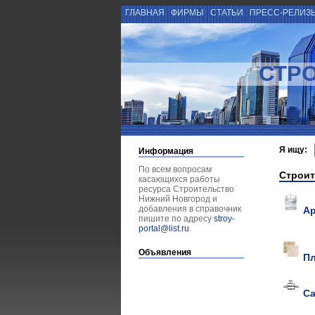
ГЛАВНАЯ
ФИРМЫ
СТАТЬИ
ПРЕСС-РЕЛИЗ
СТР
Я ищу:
Информация
По всем вопросам
Строит
касающихся работы
ресурса Строительство
Нижний Новгород и
добавления в справочник
А
пишите по адресу
stroy-
portal@list.ru
.
Объявления
Пл
Са