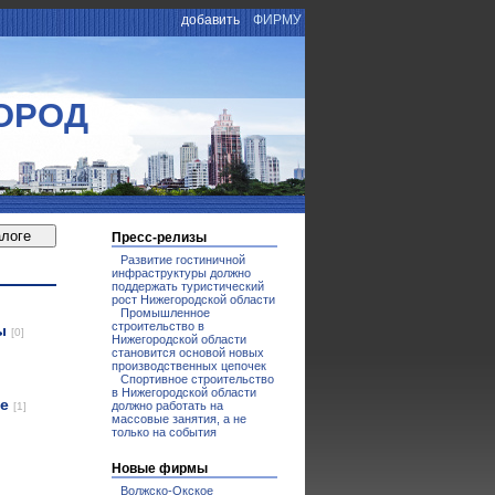
добавить
ФИРМУ
ОРОД
Пресс-релизы
Развитие гостиничной
инфраструктуры должно
поддержать туристический
рост Нижегородской области
Промышленное
строительство в
лы
[0]
Нижегородской области
становится основой новых
производственных цепочек
Спортивное строительство
в Нижегородской области
ие
должно работать на
[1]
массовые занятия, а не
только на события
Новые фирмы
Волжско-Окское