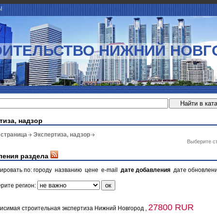
Ы
ОИТЕЛЬСТВО НИЖНИЙ НОВГ
тиза, надзор
 страница
Экспертиза, надзор
Выберите с
ления раздела
ировать по:
городу
названию
цене
e-mail
дате добавления
дате обновлен
рите регион:
27800 RUR
исимая строительная экспертиза Нижний Новгород ,