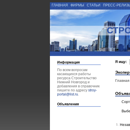
ГЛАВНАЯ
ФИРМЫ
СТАТЬИ
ПРЕСС-РЕЛИЗ
СТР
Я ищу:
Информация
По всем вопросам
Экспер
касающихся работы
ресурса Строительство
Главная
Нижний Новгород и
добавления в справочник
пишите по адресу
stroy-
Объяв
portal@list.ru
.
Сорт
Объявления
Выбе
1.
Незав