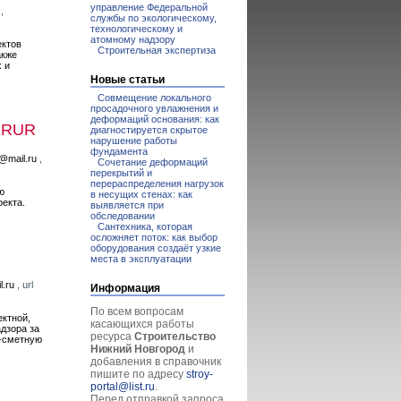
управление Федеральной
,
службы по экологическому,
технологическому и
атомному надзору
ектов
Строительная экспертиза
акже
 и
Новые статьи
Совмещение локального
просадочного увлажнения и
деформаций основания: как
 RUR
диагностируется скрытое
нарушение работы
фундамента
@mail.ru
,
Сочетание деформаций
перекрытий и
перераспределения нагрузок
ю
в несущих стенах: как
оекта.
выявляется при
обследовании
Сантехника, которая
осложняет поток: как выбор
оборудования создаёт узкие
места в эксплуатации
.ru
, url
Информация
По всем вопросам
ектной,
касающихся работы
адзора за
ресурса
Строительство
о-сметную
Нижний Новгород
и
добавления в справочник
пишите по адресу
stroy-
portal@list.ru
.
Перед отправкой запроса