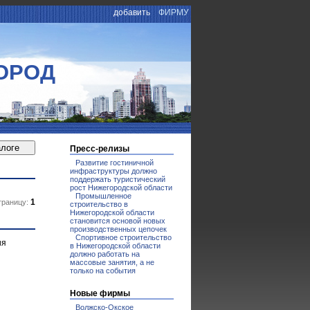
добавить
ФИРМУ
ОРОД
Пресс-релизы
Развитие гостиничной
инфраструктуры должно
поддержать туристический
рост Нижегородской области
Промышленное
1
траницу:
строительство в
Нижегородской области
становится основой новых
производственных цепочек
Спортивное строительство
ия
в Нижегородской области
должно работать на
массовые занятия, а не
только на события
Новые фирмы
Волжско-Окское