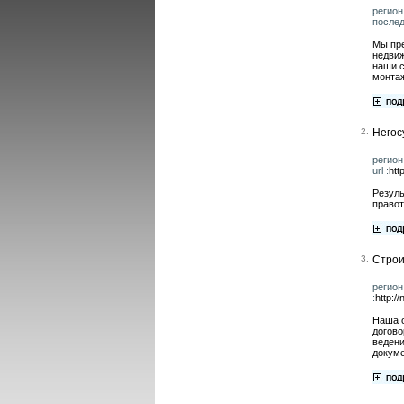
регион
послед
Мы пре
недвиж
наши с
монтаж
2.
Негос
регион
url :
htt
Резуль
правот
3.
Строи
регион
:
http:/
Наша о
догово
ведени
докуме