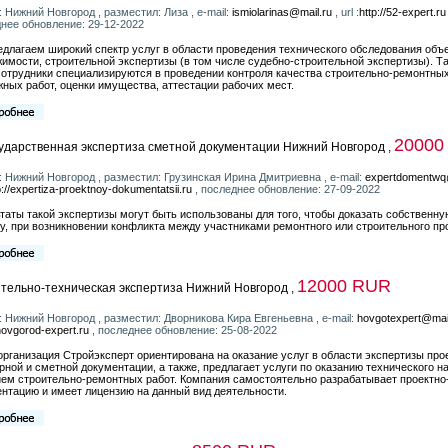
: Нижний Новгород , разместил: Лиза , e-mail:
ismiolarinas@mail.ru
, url :
http://52-expert.ru
нее обновление: 29-12-2022
длагаем широкий спектр услуг в области проведения технического обследования объ
имости, строительной экспертизы (в том числе судебно-строительной экспертизы). Т
отрудники специализируются в проведении контроля качества строительно-ремонтных
ных работ, оценки имущества, аттестации рабочих мест.
20000
ударственная экспертиза сметной документации Нижний Новгород ,
: Нижний Новгород , разместил: Грузинская Ирина Дмитриевна , e-mail:
expertdomentwq
p://expertiza-proektnoy-dokumentatsii.ru
, последнее обновление: 27-09-2022
таты такой экспертизы могут быть использованы для того, чтобы доказать собственну
у, при возникновении конфликта между участниками ремонтного или строительного пр
12000 RUR
тельно-техническая экспертиза Нижний Новгород ,
: Нижний Новгород , разместил: Дворникова Кира Евгеньевна , e-mail:
hovgotexpert@mail
/novgorod-expert.ru
, последнее обновление: 25-08-2022
рганизация Стройэксперт ориентирована на оказание услуг в области экспертизы про
рной и сметной документации, а также, предлагает услуги по оказанию технического н
ем строительно-ремонтных работ. Компания самостоятельно разрабатывает проектн
нтацию и имеет лицензию на данный вид деятельности.