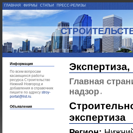
ГЛАВНАЯ
ФИРМЫ
СТАТЬИ
ПРЕСС-РЕЛИЗЫ
СТРОИТЕЛЬСТ
Экспертиза,
Информация
По всем вопросам
касающихся работы
Главная стран
ресурса Строительство
Нижний Новгород и
добавления в справочник
надзор
пишите по адресу
stroy-
portal@list.ru
.
Строительно
Объявления
экспертиза
Регион:
Нижний