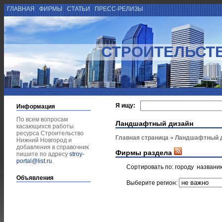
ГЛАВНАЯ
ФИРМЫ
СТАТЬИ
ПРЕСС-РЕЛИЗЫ
СТРОИТЕЛЬСТ
Я ищу:
Информация
По всем вопросам
Ландшафтный дизайн
касающихся работы
ресурса Строительство
Главная страница
Ландшафтный 
Нижний Новгород и
добавления в справочник
Фирмы раздела
пишите по адресу
stroy-
portal@list.ru
.
Сортировать по:
городу
названи
Объявления
Выберите регион: